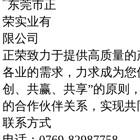
正荣致力于提供高质量的
各业的需求，力求成为您
创、共赢、共享”的原则
的合作伙伴关系，实现共
联系方式
电话：0769-82987758