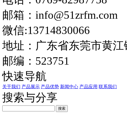
邮箱：info@51zrfm.com
微信:13714830066
地址：广东省东莞市黄江
邮编：523751
快速导航
关于我们
产品展示
产品优势
新闻中心
产品应用
联系我们
搜索与分享