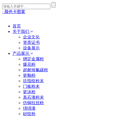
· 颜色卡图案
首页
关于我们
企业文化
资质证书
设备展示
产品展示
绑定金属粉
爆花粉
超耐候氟碳粉
瓷釉粉
抗指纹粉末
门板粉末
瓷泳粉
真石漆粉末
仿铜拉丝粉
绵绵漆
砂纹粉