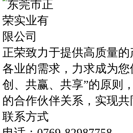
正荣致力于提供高质量的
各业的需求，力求成为您
创、共赢、共享”的原则
的合作伙伴关系，实现共
联系方式
电话：0769-82987758