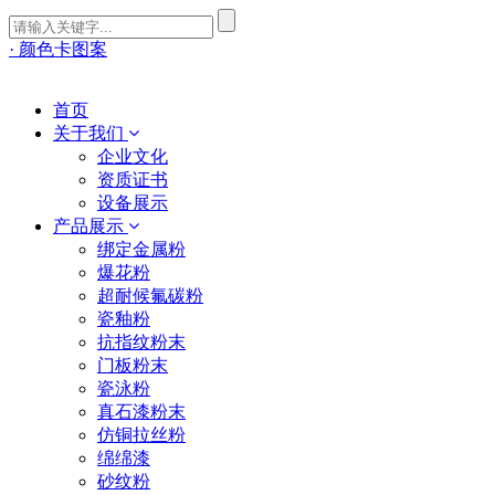
· 颜色卡图案
首页
关于我们
企业文化
资质证书
设备展示
产品展示
绑定金属粉
爆花粉
超耐候氟碳粉
瓷釉粉
抗指纹粉末
门板粉末
瓷泳粉
真石漆粉末
仿铜拉丝粉
绵绵漆
砂纹粉